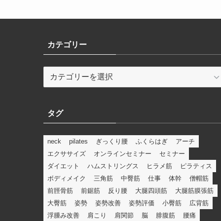
カテゴリー
カ
テ
ゴ
リ
タグ
ー
neck
pilates
ぎっくり腰
ふくらはぎ
アーチ
エクササイズ
オンラインセミナー
セミナー
ダイエット
ハムストリングス
ヒラメ筋
ピラティス
ボディメイク
三角筋
中臀筋
仕事
体幹
僧帽筋
前脛骨筋
前鋸筋
反り腰
大腿四頭筋
大腿筋膜張筋
大臀筋
姿勢
姿勢改善
姿勢評価
小臀筋
広背筋
浮腫み改善
肩こり
肩関節
脳
腓腹筋
腰痛