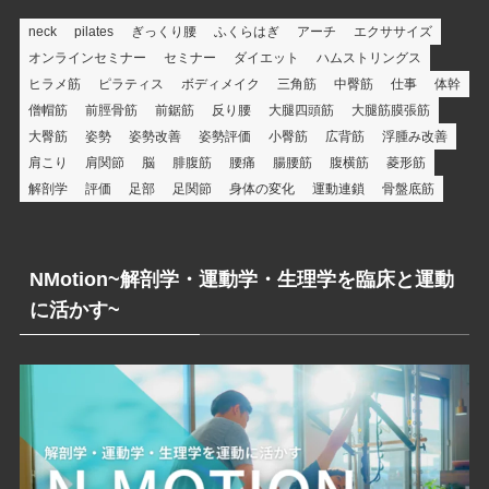
neck
pilates
ぎっくり腰
ふくらはぎ
アーチ
エクササイズ
オンラインセミナー
セミナー
ダイエット
ハムストリングス
ヒラメ筋
ピラティス
ボディメイク
三角筋
中臀筋
仕事
体幹
僧帽筋
前脛骨筋
前鋸筋
反り腰
大腿四頭筋
大腿筋膜張筋
大臀筋
姿勢
姿勢改善
姿勢評価
小臀筋
広背筋
浮腫み改善
肩こり
肩関節
脳
腓腹筋
腰痛
腸腰筋
腹横筋
菱形筋
解剖学
評価
足部
足関節
身体の変化
運動連鎖
骨盤底筋
NMotion~解剖学・運動学・生理学を臨床と運動
に活かす~