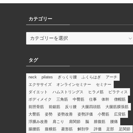
カテゴリー
カ
テ
ゴ
リ
タグ
ー
neck
pilates
ぎっくり腰
ふくらはぎ
アーチ
エクササイズ
オンラインセミナー
セミナー
ダイエット
ハムストリングス
ヒラメ筋
ピラティス
ボディメイク
三角筋
中臀筋
仕事
体幹
僧帽筋
前脛骨筋
前鋸筋
反り腰
大腿四頭筋
大腿筋膜張筋
大臀筋
姿勢
姿勢改善
姿勢評価
小臀筋
広背筋
浮腫み改善
肩こり
肩関節
脳
腓腹筋
腰痛
腸腰筋
腹横筋
菱形筋
解剖学
評価
足部
足関節