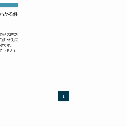
わかる解
大腿四頭筋の解剖
広筋 外側広
総称です。
ている方も
1