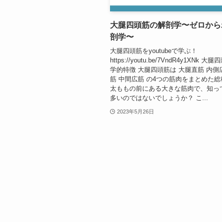
大腿四頭筋の解剖学〜ゼロから
剖学〜
大腿四頭筋をyoutubeで学ぶ！
https://youtu.be/7VndR4y1XNk 
学的特徴 大腿四頭筋は 大腿直筋 内側
筋 中間広筋 の4つの筋肉をまとめた
太ももの前にある大きな筋肉で、知っ
多いのではないでしょうか？ こ...
2023年5月26日