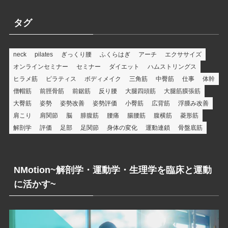
ゴ
リ
タグ
ー
neck
pilates
ぎっくり腰
ふくらはぎ
アーチ
エクササイズ
オンラインセミナー
セミナー
ダイエット
ハムストリングス
ヒラメ筋
ピラティス
ボディメイク
三角筋
中臀筋
仕事
体幹
僧帽筋
前脛骨筋
前鋸筋
反り腰
大腿四頭筋
大腿筋膜張筋
大臀筋
姿勢
姿勢改善
姿勢評価
小臀筋
広背筋
浮腫み改善
肩こり
肩関節
脳
腓腹筋
腰痛
腸腰筋
腹横筋
菱形筋
解剖学
評価
足部
足関節
身体の変化
運動連鎖
骨盤底筋
NMotion~解剖学・運動学・生理学を臨床と運動
に活かす~