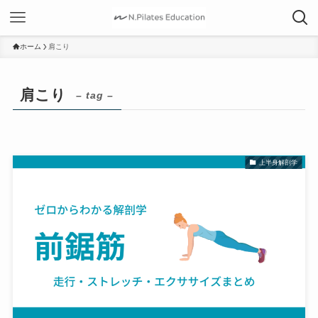
ホーム
肩こり
肩こり
– tag –
上半身解剖学