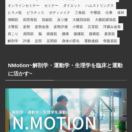
オンラインセミナー
セミナー
ダイエット
ハムストリングス
ヒラメ筋
ピラティス
ボディメイク
三角筋
中臀筋
仕事
体幹
僧帽筋
前脛骨筋
前鋸筋
反り腰
大腿四頭筋
大腿筋膜張筋
大臀筋
姿勢
姿勢改善
姿勢評価
小臀筋
広背筋
浮腫み改善
肩こり
肩関節
脳
腓腹筋
腰痛
腸腰筋
腹横筋
菱形筋
解剖学
評価
足部
足関節
身体の変化
運動連鎖
骨盤底筋
NMotion~解剖学・運動学・生理学を臨床と運動
に活かす~