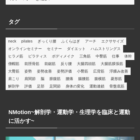
テ
ゴ
リ
タグ
ー
neck
pilates
ぎっくり腰
ふくらはぎ
アーチ
エクササイズ
オンラインセミナー
セミナー
ダイエット
ハムストリングス
ヒラメ筋
ピラティス
ボディメイク
三角筋
中臀筋
仕事
体幹
僧帽筋
前脛骨筋
前鋸筋
反り腰
大腿四頭筋
大腿筋膜張筋
大臀筋
姿勢
姿勢改善
姿勢評価
小臀筋
広背筋
浮腫み改善
肩こり
肩関節
脳
腓腹筋
腰痛
腸腰筋
腹横筋
菱形筋
解剖学
評価
足部
足関節
身体の変化
運動連鎖
骨盤底筋
NMotion~解剖学・運動学・生理学を臨床と運動
に活かす~