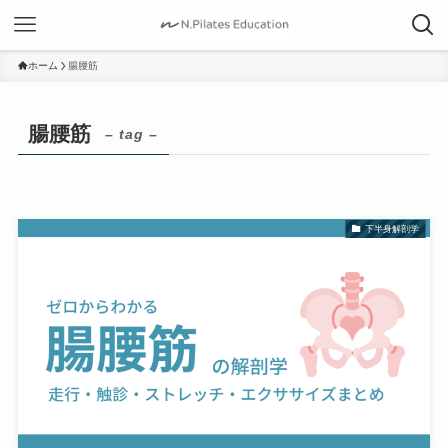
ホーム
腸腰筋
腸腰筋
– tag –
下半身解剖学