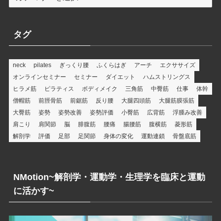
テ
ゴ
リ
タグ
ー
neck
pilates
ぎっくり腰
ふくらはぎ
アーチ
エクササイズ
オンラインセミナー
セミナー
ダイエット
ハムストリングス
ヒラメ筋
ピラティス
ボディメイク
三角筋
中臀筋
仕事
体幹
僧帽筋
前脛骨筋
前鋸筋
反り腰
大腿四頭筋
大腿筋膜張筋
大臀筋
姿勢
姿勢改善
姿勢評価
小臀筋
広背筋
浮腫み改善
肩こり
肩関節
脳
腓腹筋
腰痛
腸腰筋
腹横筋
菱形筋
解剖学
評価
足部
足関節
身体の変化
運動連鎖
骨盤底筋
NMotion~解剖学・運動学・生理学を臨床と運動
に活かす~