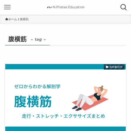
ホーム
腹横筋
腹横筋
– tag –
体幹解剖学