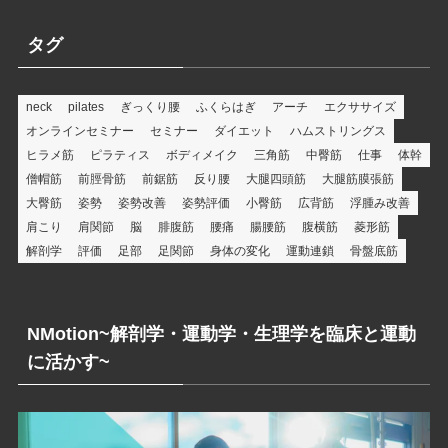
ゴ
リ
タグ
ー
neck
pilates
ぎっくり腰
ふくらはぎ
アーチ
エクササイズ
オンラインセミナー
セミナー
ダイエット
ハムストリングス
ヒラメ筋
ピラティス
ボディメイク
三角筋
中臀筋
仕事
体幹
僧帽筋
前脛骨筋
前鋸筋
反り腰
大腿四頭筋
大腿筋膜張筋
大臀筋
姿勢
姿勢改善
姿勢評価
小臀筋
広背筋
浮腫み改善
肩こり
肩関節
脳
腓腹筋
腰痛
腸腰筋
腹横筋
菱形筋
解剖学
評価
足部
足関節
身体の変化
運動連鎖
骨盤底筋
NMotion~解剖学・運動学・生理学を臨床と運動
に活かす~