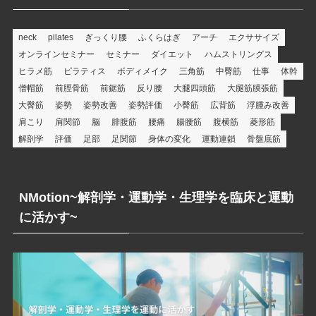
ー
neck
pilates
ぎっくり腰
ふくらはぎ
アーチ
エクササイズ
オンラインセミナー
セミナー
ダイエット
ハムストリングス
ヒラメ筋
ピラティス
ボディメイク
三角筋
中臀筋
仕事
体幹
僧帽筋
前脛骨筋
前鋸筋
反り腰
大腿四頭筋
大腿筋膜張筋
大臀筋
姿勢
姿勢改善
姿勢評価
小臀筋
広背筋
浮腫み改善
肩こり
肩関節
脳
腓腹筋
腰痛
腸腰筋
腹横筋
菱形筋
解剖学
評価
足部
足関節
身体の変化
運動連鎖
骨盤底筋
NMotion~解剖学・運動学・生理学を臨床と運動
に活かす~