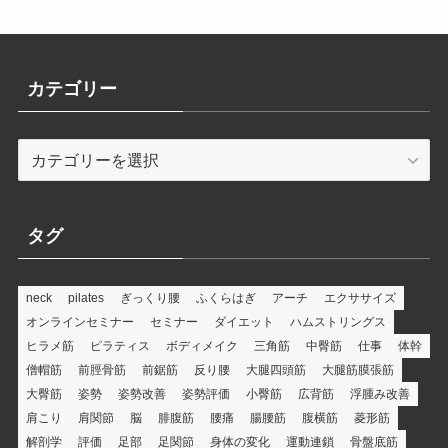
カテゴリー
カ
テ
ゴ
リ
タグ
ー
neck
pilates
ぎっくり腰
ふくらはぎ
アーチ
エクササイズ
オンラインセミナー
セミナー
ダイエット
ハムストリングス
ヒラメ筋
ピラティス
ボディメイク
三角筋
中臀筋
仕事
体幹
僧帽筋
前脛骨筋
前鋸筋
反り腰
大腿四頭筋
大腿筋膜張筋
大臀筋
姿勢
姿勢改善
姿勢評価
小臀筋
広背筋
浮腫み改善
肩こり
肩関節
脳
腓腹筋
腰痛
腸腰筋
腹横筋
菱形筋
解剖学
評価
足部
足関節
身体の変化
運動連鎖
骨盤底筋